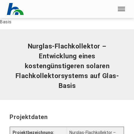
Menü überspringen
Home
|
Nurglas-Flachkollektor – Entwicklung eines
kostengünstigeren solaren Flachkollektorsystems auf Glas-
Menü überspringen
Basis
Nurglas-Flachkollektor –
Entwicklung eines
kostengünstigeren solaren
Flachkollektorsystems auf Glas-
Basis
Projektdaten
Projektbezeichnung:
Nurglas-Flachkollektor –