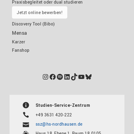
Praxisbegleitet oder dual studieren
Jetzt online bewerben!
Discovery Tool (Bibo)
Mensa
Karzer
Fanshop
Instagram
Facebook
Spotify
LinkedIn
TikTok
YouTube
Bluesky
Studien-Service-Zentrum
+49 3631 420-222
ssz@hs-nordhausen.de
Haus 18, Ebene 1, Raum 18.0105