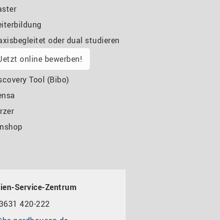
ster
iterbildung
axisbegleitet oder dual studieren
Jetzt online bewerben!
scovery Tool (Bibo)
ensa
rzer
nshop
ien-Service-Zentrum
3631 420-222