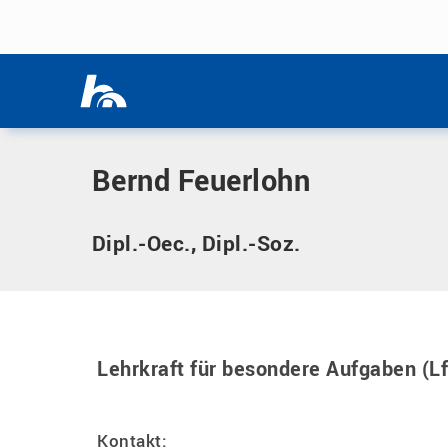
Menü überspringen
Home
|
F
|
Feuerlohn, Bernd, Dipl.-Oec., Dipl.-Soz.
Menü überspringen
Bernd Feuerlohn
Dipl.-Oec., Dipl.-Soz.
Lehrkraft für besondere Aufgaben (L
Kontakt: