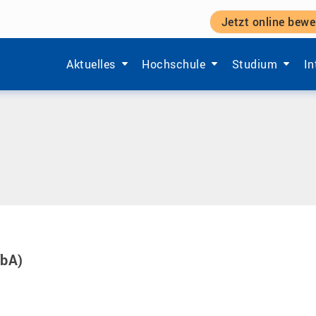
Jetzt online bewe
Zeige Menü-Unterpunkte von 'Aktuelles'.
Zeige Menü-Unterpunkte von 'Ho
Zeige Menü-Unt
Ze
Aktuelles
Hochschule
Studium
In
fbA)