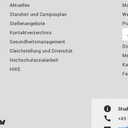
Aktuelles
Ma
Standort und Campusplan
We
Stellenangebote
Pr
Kontaktverzeichnis
Gesundheitsmanagement
Di
Gleichstellung und Diversität
M
Hochschulsozialarbeit
Ka
HIKE
Fa
Stud
+49 
In
ok
uTube
Bluesky