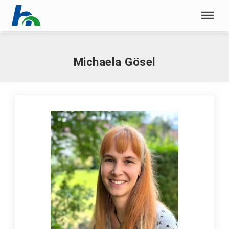
Menü überspringen
Home
|
G
|
Gösel, Michaela
Menü überspringen
Michaela Gösel