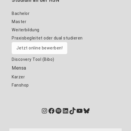
Studium an der HSN
Bachelor
Master
Weiterbildung
Praxisbegleitet oder dual studieren
Jetzt online bewerben!
Discovery Tool (Bibo)
Mensa
Karzer
Fanshop
Instagram
Facebook
Spotify
LinkedIn
TikTok
YouTube
Bluesky