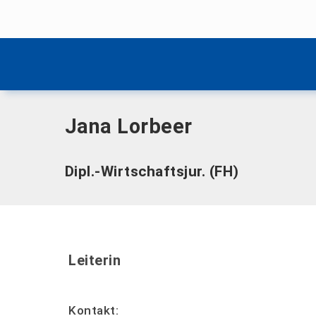
Menü überspringen
Home
|
L
|
Lorbeer, Jana
Menü überspringen
Jana Lorbeer
Dipl.-Wirtschaftsjur. (FH)
Leiterin
Kontakt: