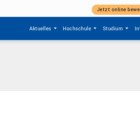
Jetzt online bewe
Zeige Menü-Unterpunkte von 'Aktuelles'.
Zeige Menü-Unterpunkte von 'Ho
Zeige Menü-Unt
Ze
Aktuelles
Hochschule
Studium
In