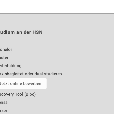
tudium an der HSN
chelor
ster
iterbildung
axisbegleitet oder dual studieren
Jetzt online bewerben!
scovery Tool (Bibo)
ensa
rzer