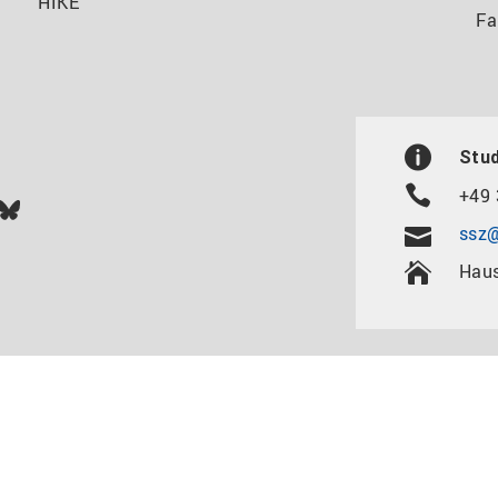
HIKE
Fa
Stu
+49 
In
ok
uTube
Bluesky
ssz@
Haus