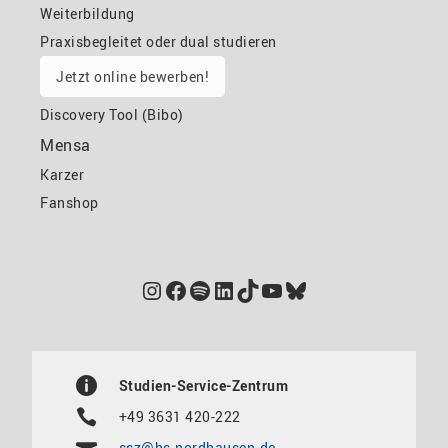
Weiterbildung
Praxisbegleitet oder dual studieren
Jetzt online bewerben!
Discovery Tool (Bibo)
Mensa
Karzer
Fanshop
Instagram
Facebook
Spotify
LinkedIn
TikTok
YouTube
Bluesky
Studien-Service-Zentrum
+49 3631 420-222
ssz@hs-nordhausen.de