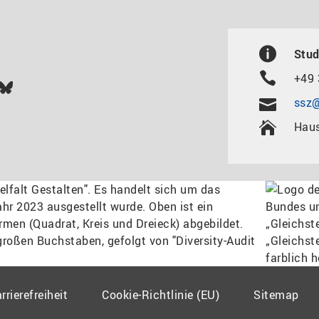
Stud
+49 
In
ok
uTube
Bluesky
ssz@
Haus
rrierefreiheit
Cookie-Richtlinie (EU)
Sitemap