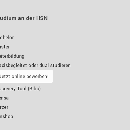
tudium an der HSN
chelor
ster
iterbildung
axisbegleitet oder dual studieren
Jetzt online bewerben!
scovery Tool (Bibo)
ensa
rzer
nshop