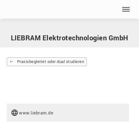
Menü überspringen
Home
|
Partnerunternehmen
|
LIEBRAM Elektrotechnologien GmbH
Menü überspringen
LIEBRAM Elektrotechnologien GmbH
Praxisbegleitet oder dual studieren
www.liebram.de