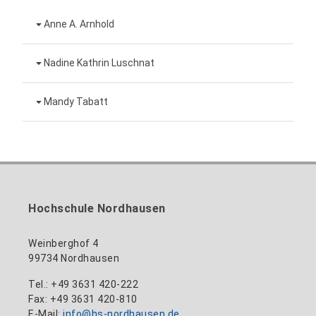
Anne A. Arnhold
Technische Mitarbeiterin
Nadine Kathrin Luschnat
Leiterin Hochschulmarketing
+49 3631 420-151
Mandy Tabatt
anne-ariane.arnhold@hs-nordhausen.de
Gebäude 12 (Erdgeschoss)
Inklusionsbeauftragte, Website-Administratorin
+49 3631 420-113
zum Profil
nadine-kathrin.luschnat@hs-nordhausen.de
/ Technische Leitung
Gebäude 12 (Erdgeschoss)
zum Profil
+49 3631 420-114
mandy.tabatt@hs-nordhausen.de
Hochschule Nordhausen
Gebäude 11, Raum 11.0101
zum Profil
Weinberghof 4
99734 Nordhausen
Tel.: +49 3631 420-222
Fax: +49 3631 420-810
E-Mail:
info@hs-nordhausen.de