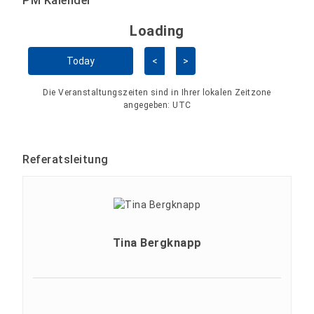
PM Kalender
Loading - current view is 
Loading
Kalender überspringen
Today
<
>
Die Veranstaltungszeiten sind in Ihrer lokalen Zeitzone
angegeben:
UTC
Referatsleitung
Tina Bergknapp