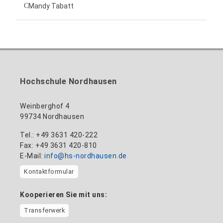
Leiterin Hochschulmarketing
+49 3631 420-151
Mandy Tabatt
anne-ariane.arnhold@hs-nordhausen.de
Gebäude 12 (Erdgeschoss)
Inklusionsbeauftragte, Website-Administratorin
+49 3631 420-113
zum Profil
nadine-kathrin.luschnat@hs-nordhausen.de
/ Technische Leitung
Gebäude 12 (Erdgeschoss)
zum Profil
+49 3631 420-114
mandy.tabatt@hs-nordhausen.de
Hochschule Nordhausen
Gebäude 11, Raum 11.0101
zum Profil
Weinberghof 4
99734 Nordhausen
Tel.: +49 3631 420-222
Fax: +49 3631 420-810
E-Mail:
info@hs-nordhausen.de
Kontaktformular
Kooperieren Sie mit uns:
Transferwerk