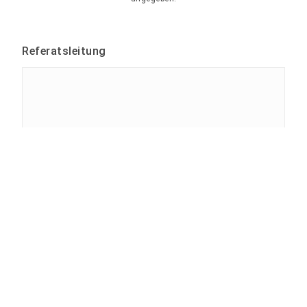
Referatsleitung
Tina Bergknapp
Profil