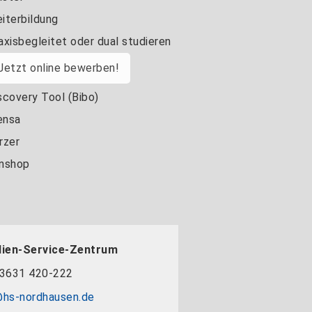
iterbildung
axisbegleitet oder dual studieren
Jetzt online bewerben!
scovery Tool (Bibo)
nsa
rzer
nshop
dien-Service-Zentrum
3631 420-222
hs-nordhausen.de