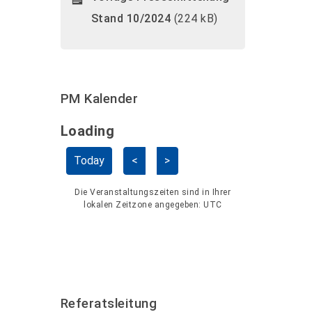
Stand 10/2024
(224 kB)
PM Kalender
Loading - current view is dayGridMo
Loading
Kalender überspringen
Today
<
>
Die Veranstaltungszeiten sind in Ihrer
lokalen Zeitzone angegeben:
UTC
Referatsleitung