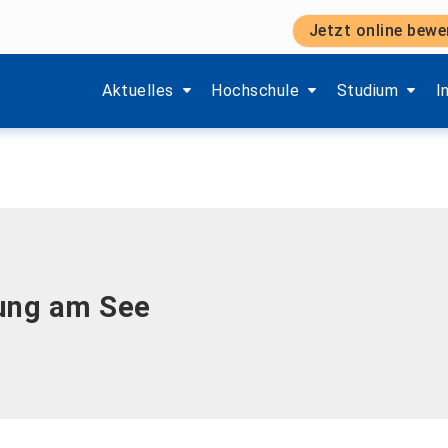
Jetzt online bewe
Zeige Menü-Unterpunkte von 'Aktuelles'.
Zeige Menü-Unterpunkte von 'H
Zeige Menü-Unt
Z
Aktuelles
Hochschule
Studium
I
sung am See