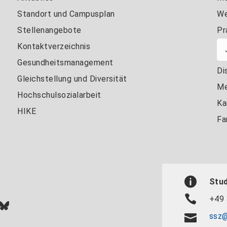
Standort und Campusplan
We
Stellenangebote
Pr
Kontaktverzeichnis
Gesundheitsmanagement
Di
Gleichstellung und Diversität
Me
Hochschulsozialarbeit
Ka
HIKE
Fa
Stu
+49 
In
ok
uTube
Bluesky
ssz@