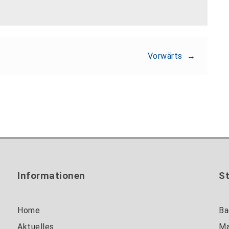
Vorwärts
→
Informationen
S
Home
Ba
Aktuelles
Ma