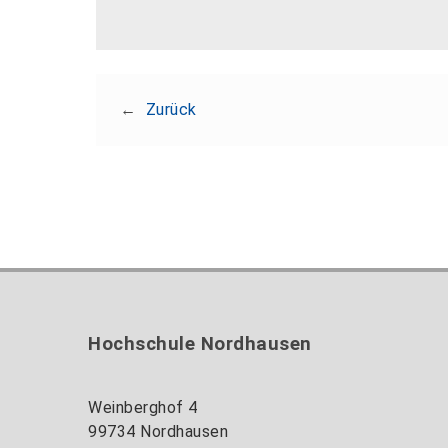
←
Zurück
Hochschule Nordhausen
Weinberghof 4
99734 Nordhausen