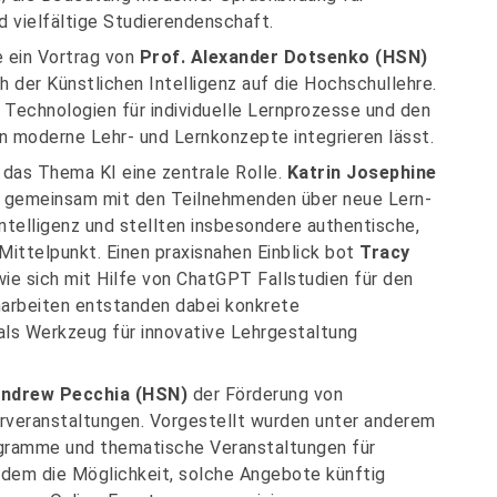
 vielfältige Studierendenschaft.
 ein Vortrag von
Prof. Alexander Dotsenko (HSN)
h der Künstlichen Intelligenz auf die Hochschullehre.
e Technologien für individuelle Lernprozesse und den
in moderne Lehr- und Lernkonzepte integrieren lässt.
 das Thema KI eine zentrale Rolle.
Katrin Josephine
n gemeinsam mit den Teilnehmenden über neue Lern-
ntelligenz und stellten insbesondere authentische,
Mittelpunkt. Einen praxisnahen Einblick bot
Tracy
 wie sich mit Hilfe von ChatGPT Fallstudien für den
narbeiten entstanden dabei konkrete
 als Werkzeug für innovative Lehrgestaltung
ndrew Pecchia (HSN)
der Förderung von
rveranstaltungen. Vorgestellt wurden unter anderem
gramme und thematische Veranstaltungen für
zudem die Möglichkeit, solche Angebote künftig