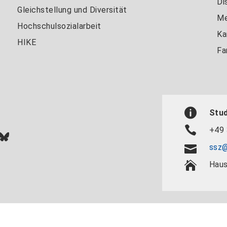
Di
Gleichstellung und Diversität
Me
Hochschulsozialarbeit
Ka
HIKE
Fa
Stu
+49 
In
ok
uTube
Bluesky
ssz@
Haus