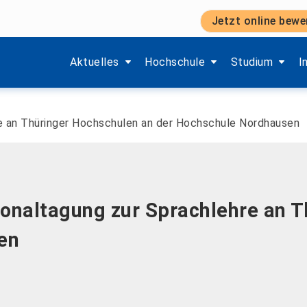
Jetzt online bewe
Zeige Menü-Unterpunkte von 'Aktuelles'.
Zeige Menü-Unterpunkte von 'H
Zeige Menü-Unt
Z
Aktuelles
Hochschule
Studium
I
re an Thüringer Hochschulen an der Hochschule Nordhausen
ionaltagung zur Sprachlehre an 
en