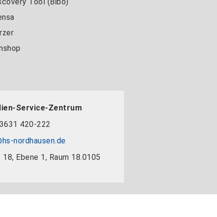
scovery Tool (Bibo)
nsa
rzer
nshop
dien-Service-Zentrum
3631 420-222
hs-nordhausen.de
 18, Ebene 1, Raum 18.0105