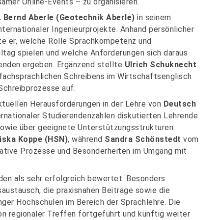
amer Online-Events – zu organisieren.
g. Bernd Aberle (Geotechnik Aberle)
in seinem
nternationaler Ingenieurprojekte. Anhand persönlicher
te er, welche Rolle Sprachkompetenz und
lltag spielen und welche Anforderungen sich daraus
renden ergeben. Ergänzend stellte
Ulrich Schuknecht
achsprachlichen Schreibens im Wirtschaftsenglisch
 Schreibprozesse auf.
ktuellen Herausforderungen in der Lehre von
Deutsch
ernationaler Studierendenzahlen diskutierten Lehrende
sowie über geeignete Unterstützungsstrukturen.
iska Koppe (HSN)
, während
Sandra Schönstedt
vom
trative Prozesse und Besonderheiten im Umgang mit
en als sehr erfolgreich bewertet. Besonders
austausch, die praxisnahen Beiträge sowie die
nger Hochschulen im Bereich der Sprachlehre. Die
ion regionaler Treffen fortgeführt und künftig weiter