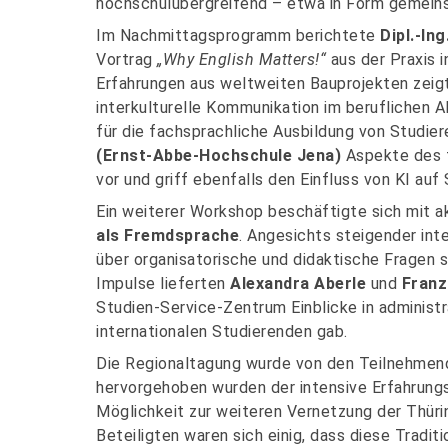
hochschulübergreifend – etwa in Form gemeins
Im Nachmittagsprogramm berichtete
Dipl.-In
Vortrag
„Why English Matters!“
aus der Praxis i
Erfahrungen aus weltweiten Bauprojekten zeig
interkulturelle Kommunikation im beruflichen A
für die fachsprachliche Ausbildung von Studie
(Ernst-Abbe-Hochschule Jena)
Aspekte des f
vor und griff ebenfalls den Einfluss von KI auf
Ein weiterer Workshop beschäftigte sich mit a
als Fremdsprache
. Angesichts steigender int
über organisatorische und didaktische Fragen 
Impulse lieferten
Alexandra Aberle
und
Franz
Studien-Service-Zentrum Einblicke in adminis
internationalen Studierenden gab.
Die Regionaltagung wurde von den Teilnehmend
hervorgehoben wurden der intensive Erfahrungs
Möglichkeit zur weiteren Vernetzung der Thüri
Beteiligten waren sich einig, dass diese Tradit