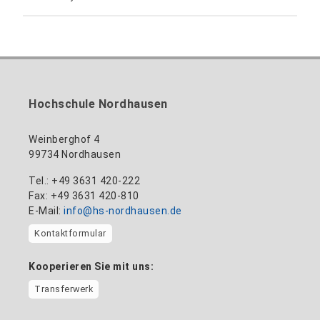
anne-ariane.arnhold@hs-nordhausen.de
Gebäude 12 (Erdgeschoss)
Inklusionsbeauftragte, Website-Administratorin
+49 3631 420-113
zum Profil
nadine-kathrin.luschnat@hs-nordhausen.de
/ Technische Leitung
Gebäude 12 (Erdgeschoss)
zum Profil
+49 3631 420-114
mandy.tabatt@hs-nordhausen.de
Hochschule Nordhausen
Gebäude 11, Raum 11.0101
zum Profil
Weinberghof 4
99734 Nordhausen
Tel.: +49 3631 420-222
Fax: +49 3631 420-810
E-Mail:
info@hs-nordhausen.de
Kontaktformular
Kooperieren Sie mit uns:
Transferwerk