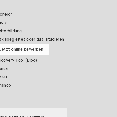
chelor
ster
iterbildung
axisbegleitet oder dual studieren
Jetzt online bewerben!
scovery Tool (Bibo)
nsa
rzer
nshop