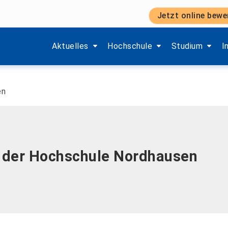
Jetzt online bewe
Zeige Menü-Unterpunkte von 'Aktuelles'.
Zeige Menü-Unterpunkte von 'H
Zeige Menü-Unt
Z
Aktuelles
Hochschule
Studium
I
en
n der Hochschule Nordhausen