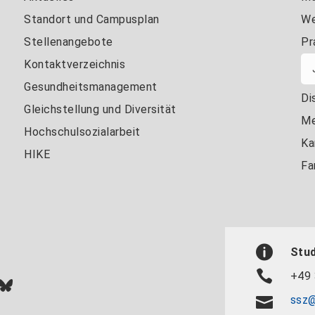
Standort und Campusplan
We
Stellenangebote
Pr
Kontaktverzeichnis
Gesundheitsmanagement
Di
Gleichstellung und Diversität
Me
Hochschulsozialarbeit
Ka
HIKE
Fa
Stu
+49 
In
ok
uTube
Bluesky
ssz@