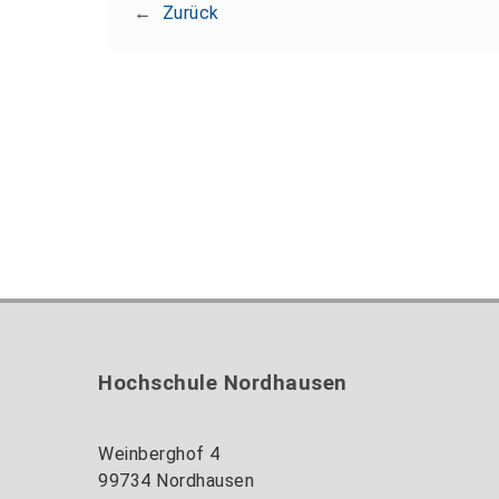
←
Zurück
Hochschule Nordhausen
Weinberghof 4
99734 Nordhausen