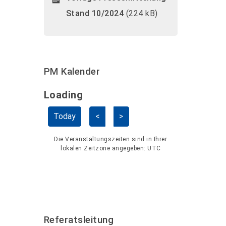
Stand 10/2024
(224 kB)
PM Kalender
Loading - current view is dayGridMo
Loading
Kalender überspringen
Today
<
>
Die Veranstaltungszeiten sind in Ihrer
lokalen Zeitzone angegeben:
UTC
Referatsleitung