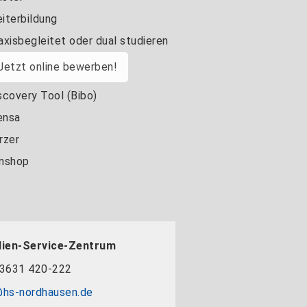
iterbildung
axisbegleitet oder dual studieren
Jetzt online bewerben!
scovery Tool (Bibo)
nsa
rzer
nshop
dien-Service-Zentrum
3631 420-222
hs-nordhausen.de