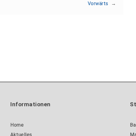
Vorwärts
→
Informationen
S
Home
Ba
Aktuelles
Ma