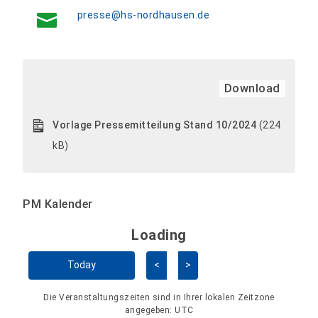
presse@hs-nordhausen.de
Download
Vorlage Pressemitteilung Stand 10/2024
(224
kB)
PM Kalender
Loading - current view is 
Loading
Kalender überspringen
Today
<
>
Die Veranstaltungszeiten sind in Ihrer lokalen Zeitzone
angegeben:
UTC