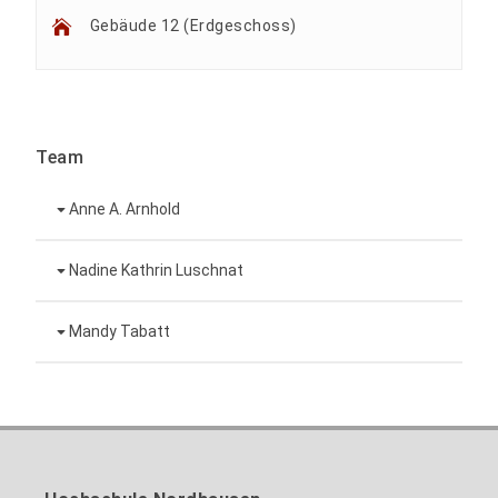
Gebäude 12 (Erdgeschoss)
Team
Anne A. Arnhold
Technische Mitarbeiterin
Nadine Kathrin Luschnat
Leiterin Hochschulmarketing
+49 3631 420-151
Mandy Tabatt
anne-ariane.arnhold@hs-nordhausen.de
Gebäude 12 (Erdgeschoss)
Inklusionsbeauftragte, Website-Administratorin
+49 3631 420-113
zum Profil
nadine-kathrin.luschnat@hs-nordhausen.de
/ Technische Leitung
Gebäude 12 (Erdgeschoss)
zum Profil
+49 3631 420-114
mandy.tabatt@hs-nordhausen.de