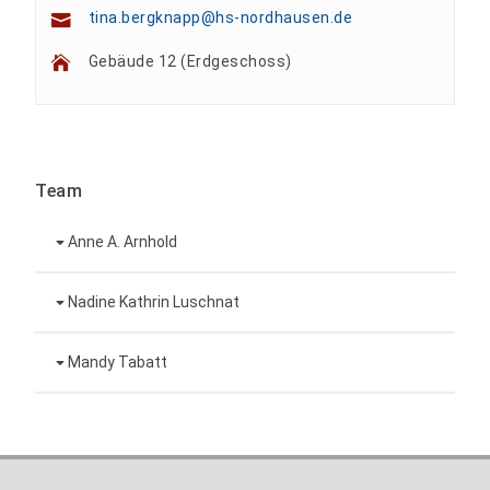
tina.bergknapp@hs-nordhausen.de
Gebäude 12 (Erdgeschoss)
Team
Anne A. Arnhold
Technische Mitarbeiterin
Nadine Kathrin Luschnat
Leiterin Hochschulmarketing
+49 3631 420-151
Mandy Tabatt
anne-ariane.arnhold@hs-nordhausen.de
Gebäude 12 (Erdgeschoss)
Inklusionsbeauftragte, Website-Administratorin
+49 3631 420-113
zum Profil
nadine-kathrin.luschnat@hs-nordhausen.de
/ Technische Leitung
Gebäude 12 (Erdgeschoss)
zum Profil