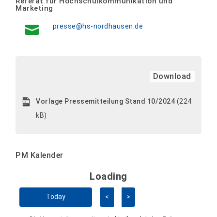
Referat für Hochschulkommunikation und
Marketing
presse@hs-nordhausen.de
Download
Vorlage Pressemitteilung Stand 10/2024
(224
kB)
PM Kalender
Loading - current view is 
Loading
Kalender überspringen
Today
<
>