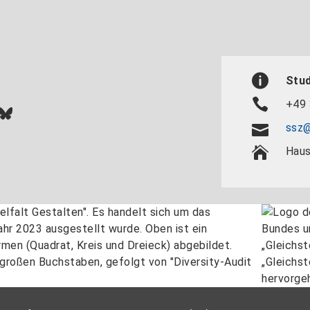
Stu
+49 
In
ok
uTube
Bluesky
ssz@
Haus