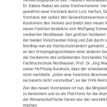
Verwaltungsdirektor des Theaters Nordhausen
Dr. Sabine Riebel als seine Stellvertreterin. V
gewählte neue Vorstand durch Lutz Herfurt, D
Vorstand, der selbst den Generationswechsel a
Kuratorium des Vereins und bleibt dem neuen Vo
neuen Funktion bedankte sich Wolfgang Schwer
verdienten Nordhäuser. Den größten Verdienst 
der beiden Vorsitzenden König und Zeh durch 
Nordhau-sen als Hochschulstandort gemacht. 
an den Ortseingangsschildern einer anderen Ge
die Verdienste des scheidenden Vorstandes f
Fachhochschule Nordhausen, Prof. Dr. Jörg Wag
seiner Hoffnung Ausdruck, dass der scheidend
nicht nachließe. „Allein eine feierliche Absol
sei bereits nicht vorstellbar“, so der FHN-Rekto
Ziel des neuen Vorstandes ist nun, die Mitglie
zu bereichern und so als Plattform für die Alu
der Wissenschaftliche Verein wie-der verstär
machen.