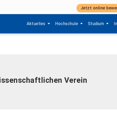
Jetzt online bewe
Zeige Menü-Unterpunkte von 'Aktuelles'.
Zeige Menü-Unterpunkte von 'H
Zeige Menü-Unt
Z
Aktuelles
Hochschule
Studium
I
ssenschaftlichen Verein