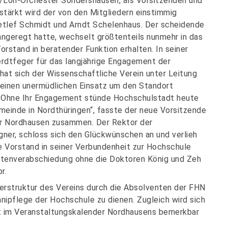
/Loh-Orchester Sondershausen, als Vorsitzenden und
erstärkt wird der von den Mitgliedern einstimmig
etlef Schmidt und Arndt Schelenhaus. Der scheidende
ngeregt hatte, wechselt größtenteils nunmehr in das
rstand in beratender Funktion erhalten. In seiner
dtfeger für das langjährige Engagement der
hat sich der Wissenschaftliche Verein unter Leitung
seinen unermüdlichen Einsatz um den Standort
„Ohne Ihr Engagement stünde Hochschulstadt heute
meinde in Nordthüringen“, fasste der neue Vorsitzende
ür Nordhausen zusammen. Der Rektor der
ner, schloss sich den Glückwünschen an und verlieh
e Vorstand in seiner Verbundenheit zur Hochschule
ventenverabschiedung ohne die Doktoren König und Zeh
r.
derstruktur des Vereins durch die Absolventen der FHN
mnipflege der Hochschule zu dienen. Zugleich wird sich
kt im Veranstaltungskalender Nordhausens bemerkbar