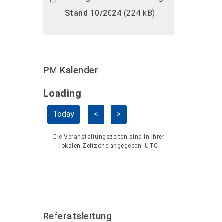
Stand 10/2024
(224 kB)
PM Kalender
Loading - current view is dayGridMo
Loading
Kalender überspringen
Today
<
>
Die Veranstaltungszeiten sind in Ihrer
lokalen Zeitzone angegeben:
UTC
Referatsleitung