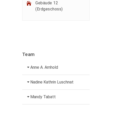
Gebäude 12
(Erdgeschoss)
Team
Anne A. Arnhold
Technische Mitarbeiterin
Nadine Kathrin Luschnat
+49 3631 420-151
Leiterin
Mandy Tabatt
anne-ariane.arnhold@hs-
Hochschulmarketing
nordhausen.de
Inklusionsbeauftragte,
Gebäude 12 (Erdgeschoss)