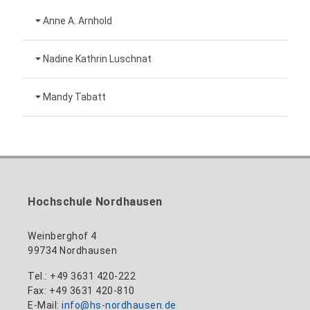
Anne A. Arnhold
Technische Mitarbeiterin
Nadine Kathrin Luschnat
Leiterin Hochschulmarketing
+49 3631 420-151
Mandy Tabatt
anne-ariane.arnhold@hs-nordhausen.de
Gebäude 12 (Erdgeschoss)
Inklusionsbeauftragte, Website-Administratorin
+49 3631 420-113
zum Profil
nadine-kathrin.luschnat@hs-nordhausen.de
/ Technische Leitung
Gebäude 12 (Erdgeschoss)
zum Profil
+49 3631 420-114
mandy.tabatt@hs-nordhausen.de
Hochschule Nordhausen
Gebäude 11, Raum 11.0101
zum Profil
Weinberghof 4
99734 Nordhausen
Tel.: +49 3631 420-222
Fax: +49 3631 420-810
E-Mail:
info@hs-nordhausen.de