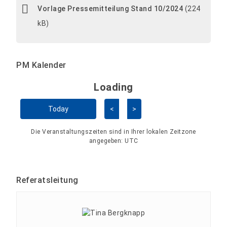
Vorlage Pressemitteilung Stand 10/2024
(224
kB)
PM Kalender
Loading - current view is 
Loading
Kalender überspringen
Today
<
>
Die Veranstaltungszeiten sind in Ihrer lokalen Zeitzone
angegeben:
UTC
Referatsleitung