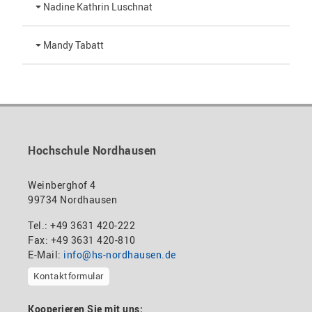
Nadine Kathrin Luschnat
Leiterin Hochschulmarketing
+49 3631 420-151
Mandy Tabatt
anne-ariane.arnhold@hs-nordhausen.de
Gebäude 12 (Erdgeschoss)
Inklusionsbeauftragte, Website-Administratorin /
+49 3631 420-113
zum Profil
nadine-kathrin.luschnat@hs-nordhausen.de
Technische Leitung
Gebäude 12 (Erdgeschoss)
zum Profil
+49 3631 420-114
mandy.tabatt@hs-nordhausen.de
Hochschule Nordhausen
Gebäude 11, Raum 11.0101
zum Profil
Weinberghof 4
99734 Nordhausen
Tel.: +49 3631 420-222
Fax: +49 3631 420-810
E-Mail:
info@hs-nordhausen.de
Kontaktformular
Kooperieren Sie mit uns: