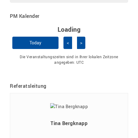
PM Kalender
Loading - current view is 
Loading
Kalender überspringen
Today
<
>
Die Veranstaltungszeiten sind in Ihrer lokalen Zeitzone
angegeben:
UTC
Referatsleitung
Tina Bergknapp