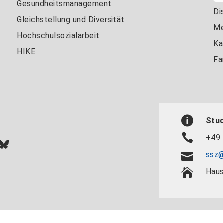
Gesundheitsmanagement
Di
Gleichstellung und Diversität
Me
Hochschulsozialarbeit
Ka
HIKE
Fa
Stu
+49 
In
ok
uTube
Bluesky
ssz@
Haus