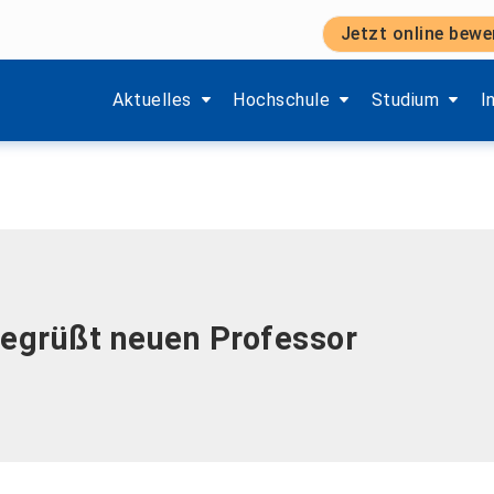
Jetzt online bewe
Zeige Menü-Unterpunkte von 'Aktuelles'.
Zeige Menü-Unterpunkte von 'H
Zeige Menü-Unt
Z
Aktuelles
Hochschule
Studium
I
egrüßt neuen Professor