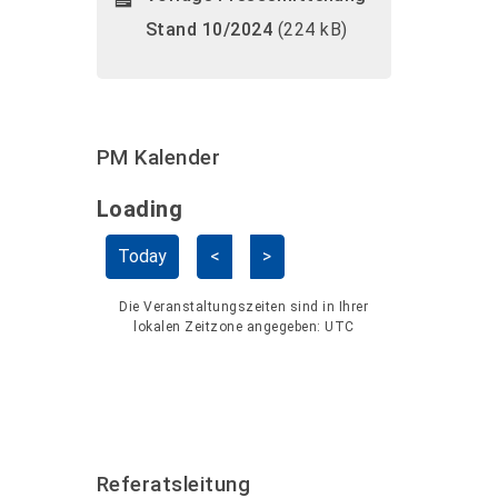
Stand 10/2024
(224 kB)
PM Kalender
Loading - current view is dayGridMo
Loading
Kalender überspringen
Today
<
>
Die Veranstaltungszeiten sind in Ihrer
lokalen Zeitzone angegeben:
UTC
Referatsleitung