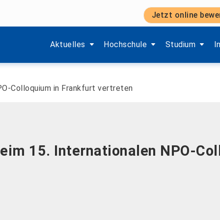
Jetzt online bewe
Zeige Menü-Unterpunkte von 'Aktuelles'.
Zeige Menü-Unterpunkte von 'H
Zeige Menü-Unt
Z
Aktuelles
Hochschule
Studium
I
O-Colloquium in Frankfurt vertreten
im 15. Internationalen NPO-Coll