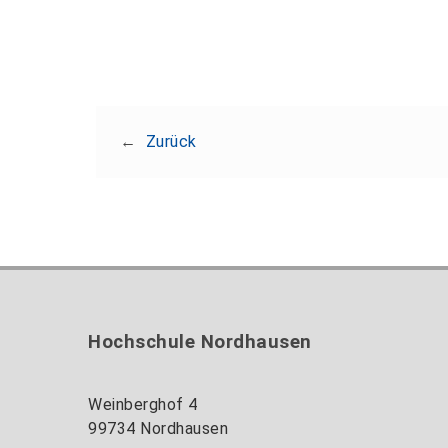
←
Zurück
Hochschule Nordhausen
Weinberghof 4
99734 Nordhausen