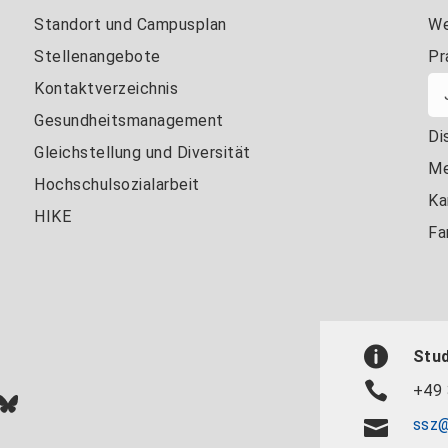
Standort und Campusplan
We
Stellenangebote
Pr
Kontaktverzeichnis
Gesundheitsmanagement
Di
Gleichstellung und Diversität
Me
Hochschulsozialarbeit
Ka
HIKE
Fa
Stu
+49 
In
ok
uTube
Bluesky
ssz@