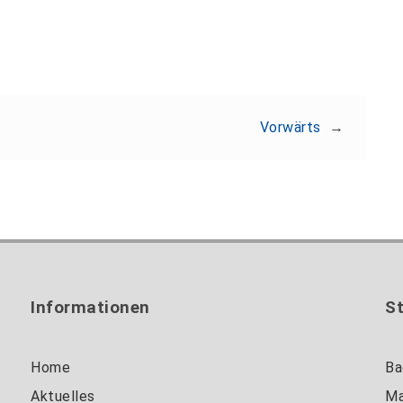
Vorwärts
→
Informationen
S
Home
Ba
Aktuelles
Ma