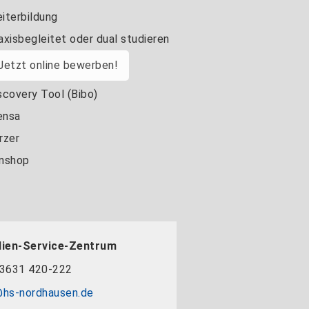
iterbildung
axisbegleitet oder dual studieren
Jetzt online bewerben!
scovery Tool (Bibo)
nsa
rzer
nshop
dien-Service-Zentrum
3631 420-222
hs-nordhausen.de