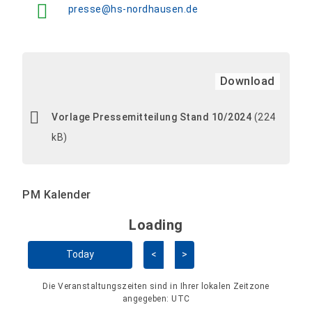
presse@hs-nordhausen.de
Download
Vorlage Pressemitteilung Stand 10/2024
(224
kB)
PM Kalender
Loading - current view is 
Loading
Kalender überspringen
Today
<
>
Die Veranstaltungszeiten sind in Ihrer lokalen Zeitzone
angegeben:
UTC