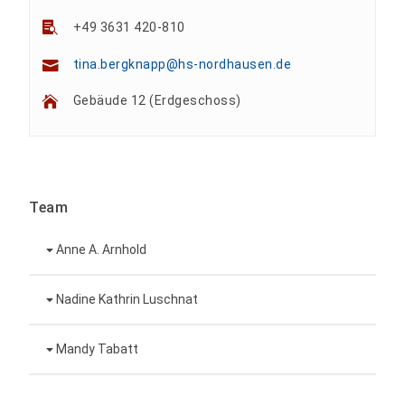
+49 3631 420-810
tina.bergknapp@hs-nordhausen.de
Gebäude 12 (Erdgeschoss)
Team
Anne A. Arnhold
Technische Mitarbeiterin
Nadine Kathrin Luschnat
Leiterin Hochschulmarketing
+49 3631 420-151
Mandy Tabatt
anne-ariane.arnhold@hs-nordhausen.de
Gebäude 12 (Erdgeschoss)
Inklusionsbeauftragte, Website-Administratorin
+49 3631 420-113
zum Profil