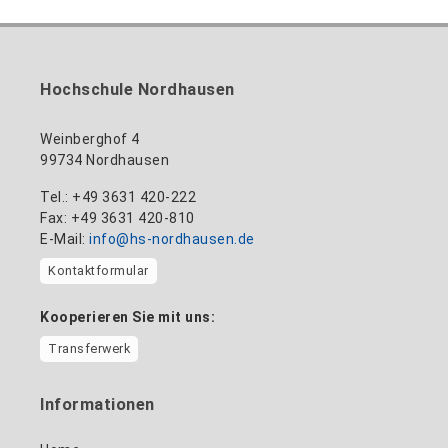
nadine-kathrin.luschnat@hs-nordhausen.de
/ Technische Leitung
Gebäude 12 (Erdgeschoss)
zum Profil
+49 3631 420-114
mandy.tabatt@hs-nordhausen.de
Hochschule Nordhausen
Gebäude 11, Raum 11.0101
zum Profil
Weinberghof 4
99734 Nordhausen
Tel.: +49 3631 420-222
Fax: +49 3631 420-810
E-Mail:
info@hs-nordhausen.de
Kontaktformular
Kooperieren Sie mit uns:
Transferwerk
Informationen