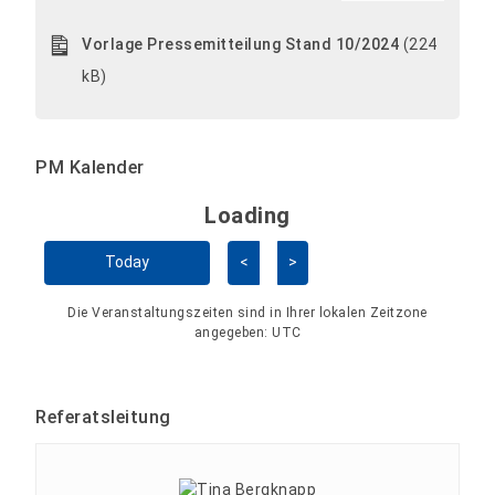
Vorlage Pressemitteilung Stand 10/2024
(224
kB)
PM Kalender
Loading - current view is 
Loading
Kalender überspringen
Today
<
>
Die Veranstaltungszeiten sind in Ihrer lokalen Zeitzone
angegeben:
UTC
Referatsleitung