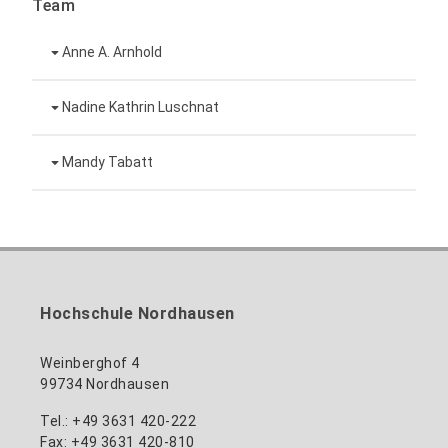
Team
Anne A. Arnhold
Technische Mitarbeiterin
Nadine Kathrin Luschnat
Leiterin Hochschulmarketing
+49 3631 420-151
Mandy Tabatt
anne-ariane.arnhold@hs-nordhausen.de
Gebäude 12 (Erdgeschoss)
Inklusionsbeauftragte, Website-Administratorin
+49 3631 420-113
zum Profil
nadine-kathrin.luschnat@hs-nordhausen.de
/ Technische Leitung
Gebäude 12 (Erdgeschoss)
zum Profil
+49 3631 420-114
mandy.tabatt@hs-nordhausen.de
Hochschule Nordhausen
Gebäude 11, Raum 11.0101
zum Profil
Weinberghof 4
99734 Nordhausen
Tel.: +49 3631 420-222
Fax: +49 3631 420-810