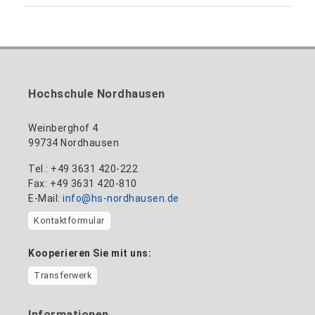
Gebäude 12 (Erdgeschoss)
Inklusionsbeauftragte, Website-Administratorin
+49 3631 420-113
zum Profil
nadine-kathrin.luschnat@hs-nordhausen.de
/ Technische Leitung
Gebäude 12 (Erdgeschoss)
zum Profil
+49 3631 420-114
mandy.tabatt@hs-nordhausen.de
Hochschule Nordhausen
Gebäude 11, Raum 11.0101
zum Profil
Weinberghof 4
99734 Nordhausen
Tel.: +49 3631 420-222
Fax: +49 3631 420-810
E-Mail:
info@hs-nordhausen.de
Kontaktformular
Kooperieren Sie mit uns:
Transferwerk
Informationen