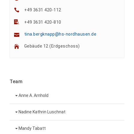
+49 3631 420-112
+49 3631 420-810
tina.bergknapp@hs-nordhausen.de
Gebäude 12 (Erdgeschoss)
Team
Anne A. Arnhold
Technische Mitarbeiterin
Nadine Kathrin Luschnat
Leiterin Hochschulmarketing
+49 3631 420-151
Mandy Tabatt
anne-ariane.arnhold@hs-nordhausen.de