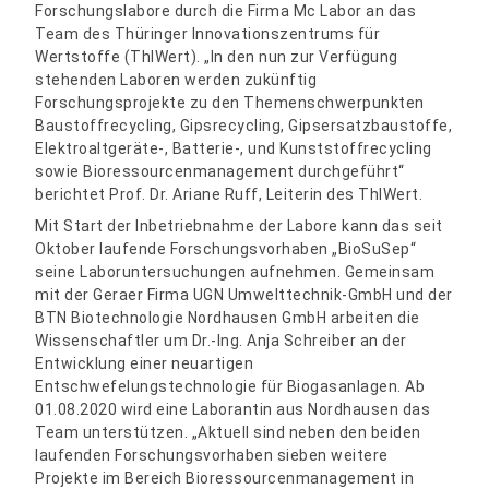
Forschungslabore durch die Firma Mc Labor an das
Team des Thüringer Innovationszentrums für
Wertstoffe (ThIWert). „In den nun zur Verfügung
stehenden Laboren werden zukünftig
Forschungsprojekte zu den Themenschwerpunkten
Baustoffrecycling, Gipsrecycling, Gipsersatzbaustoffe,
Elektroaltgeräte-, Batterie-, und Kunststoffrecycling
sowie Bioressourcenmanagement durchgeführt“
berichtet Prof. Dr. Ariane Ruff, Leiterin des ThIWert.
Mit Start der Inbetriebnahme der Labore kann das seit
Oktober laufende Forschungsvorhaben „BioSuSep“
seine Laboruntersuchungen aufnehmen. Gemeinsam
mit der Geraer Firma UGN Umwelttechnik-GmbH und der
BTN Biotechnologie Nordhausen GmbH arbeiten die
Wissenschaftler um Dr.-Ing. Anja Schreiber an der
Entwicklung einer neuartigen
Entschwefelungstechnologie für Biogasanlagen. Ab
01.08.2020 wird eine Laborantin aus Nordhausen das
Team unterstützen. „Aktuell sind neben den beiden
laufenden Forschungsvorhaben sieben weitere
Projekte im Bereich Bioressourcenmanagement in