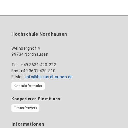
Inklusionsbeauftragte, Website-Administratorin
+49 3631 420-113
zum Profil
nadine-kathrin.luschnat@hs-nordhausen.de
/ Technische Leitung
Gebäude 12 (Erdgeschoss)
zum Profil
+49 3631 420-114
mandy.tabatt@hs-nordhausen.de
Hochschule Nordhausen
Gebäude 11, Raum 11.0101
zum Profil
Weinberghof 4
99734 Nordhausen
Tel.: +49 3631 420-222
Fax: +49 3631 420-810
E-Mail:
info@hs-nordhausen.de
Kontaktformular
Kooperieren Sie mit uns:
Transferwerk
Informationen