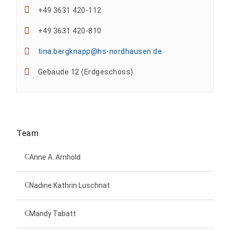
+49 3631 420-112
+49 3631 420-810
tina.bergknapp@hs-nordhausen.de
Gebäude 12 (Erdgeschoss)
Team
Anne A. Arnhold
Technische Mitarbeiterin
Nadine Kathrin Luschnat
Leiterin Hochschulmarketing
+49 3631 420-151
Mandy Tabatt
anne-ariane.arnhold@hs-nordhausen.de
Gebäude 12 (Erdgeschoss)