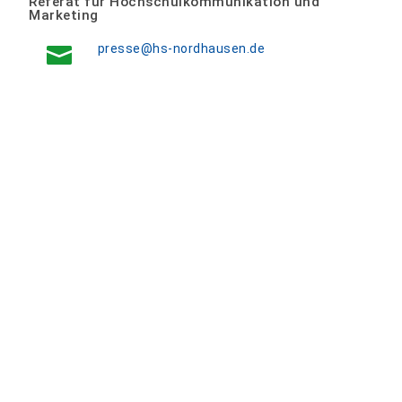
Referat für Hochschulkommunikation und
Marketing
presse@hs-nordhausen.de
Download
Vorlage Pressemitteilung Stand 10/2024
(224
kB)
PM Kalender
<
>
Kalender überspringen
Die Veranstaltungszeiten sind in Ihrer lokalen Zeitzone
angegeben: