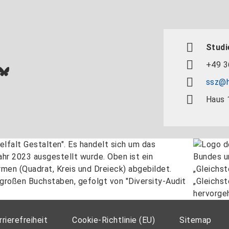
Studi
+49 3
In
ok
uTube
Bluesky
ssz@h
Haus 
rrierefreiheit
Cookie-Richtlinie (EU)
Sitemap