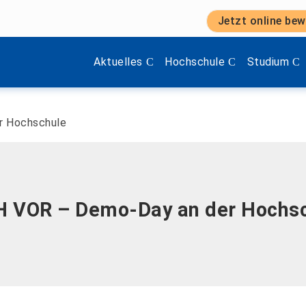
Jetzt online bew
Zeige Menü-Unterpunkte von 'Aktuelles'.
Zeige Menü-Unterpunkte vo
Zeige Menü
Aktuelles
Hochschule
Studium
 Hochschule
 VOR – Demo-Day an der Hochs