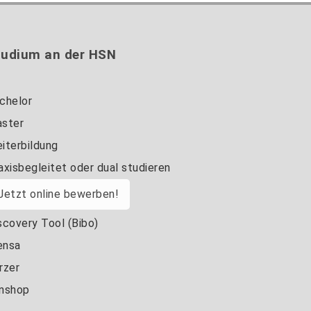
nadine-
Technische Leitung
kathrin.luschnat@hs-
nordhausen.de
+49 3631 420-114
Gebäude 12 (Erdgeschoss)
tudium an der HSN
mandy.tabatt@hs-
zum Profil
nordhausen.de
Gebäude 11, Raum 11.0101
chelor
zum Profil
ster
iterbildung
axisbegleitet oder dual studieren
Jetzt online bewerben!
scovery Tool (Bibo)
nsa
rzer
nshop