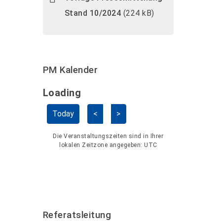
Stand 10/2024
(224 kB)
PM Kalender
Loading - current view is dayGridMo
Loading
Kalender überspringen
Today
<
>
Die Veranstaltungszeiten sind in Ihrer
lokalen Zeitzone angegeben:
UTC
Referatsleitung