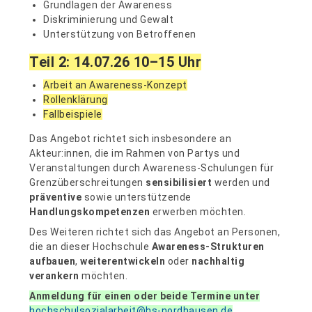
Grundlagen der Awareness
Diskriminierung und Gewalt
Unterstützung von Betroffenen
Teil 2: 14.07.26 10–15 Uhr
Arbeit an Awareness-Konzept
Rollenklärung
Fallbeispiele
Das Angebot richtet sich insbesondere an
Akteur:innen, die im Rahmen von Partys und
Veranstaltungen durch Awareness-Schulungen für
Grenzüberschreitungen
sensibilisiert
werden und
präventive
sowie unterstützende
Handlungskompetenzen
erwerben möchten.
Des Weiteren richtet sich das Angebot an Personen,
die an dieser Hochschule
Awareness-Strukturen
aufbauen
,
weiterentwickeln
oder
nachhaltig
verankern
möchten.
Anmeldung für einen oder beide Termine unter
hochschulsozialarbeit@hs-nordhausen.de