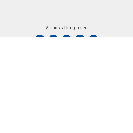
Veranstaltung teilen
←
Zurück
Weiter
→
Zur Veranstaltungsübersicht