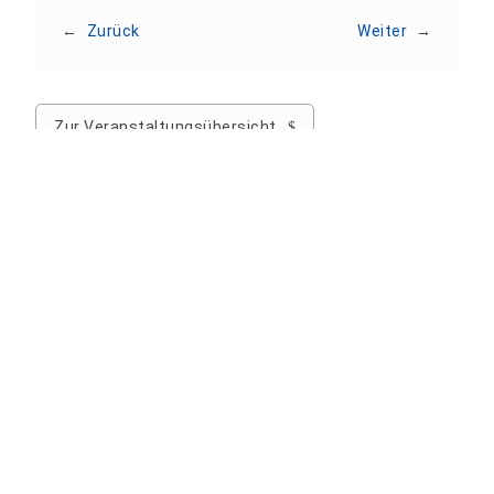
←
Zurück
Weiter
→
Zur Veranstaltungsübersicht
Hochschule Nordhausen
Weinberghof 4
99734 Nordhausen
Tel.: +49 3631 420-222
Fax: +49 3631 420-810
E-Mail:
info@hs-nordhausen.de
Kontaktformular