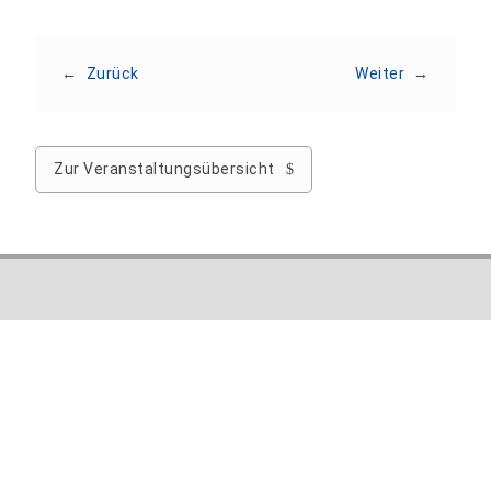
←
Zurück
Weiter
→
Zur Veranstaltungsübersicht
Hochschule Nordhausen
Weinberghof 4
99734 Nordhausen
Tel.: +49 3631 420-222
Fax: +49 3631 420-810
E-Mail:
info@hs-nordhausen.de