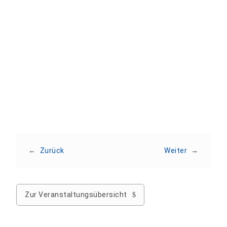
Apple
Outlook
Outlook Web
Office 365
Google
Veranstaltung teilen
←
Zurück
Weiter
→
Zur Veranstaltungsübersicht