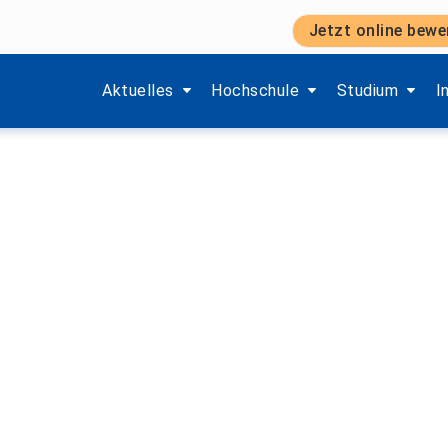
Jetzt online bewe
2024
Zeige Menü-Unterpunkte von 'Aktuelles'.
Zeige Menü-Unterpunkte von 'H
Zeige Menü-Unt
Z
Aktuelles
Hochschule
Studium
I