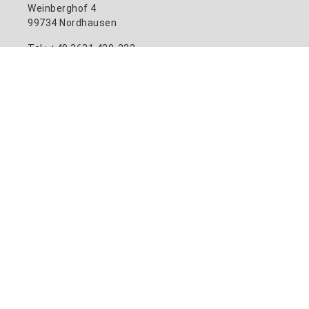
Weinberghof 4
99734 Nordhausen
Tel.: +49 3631 420-222
Fax: +49 3631 420-810
E-Mail:
info@hs-nordhausen.de
Kontaktformular
Kooperieren Sie mit uns:
Transferwerk
Informationen
Home
Aktuelles
Standort und Campusplan
Stellenangebote
Kontaktverzeichnis