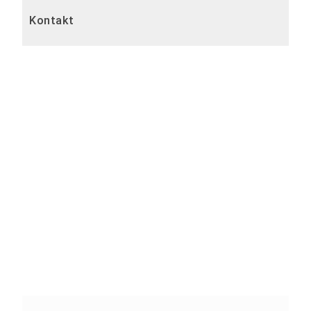
Kontakt
Zum Kalender hinzufügen
Apple
Outlook
Outlook Web
Office 365
Google
Veranstaltung teilen