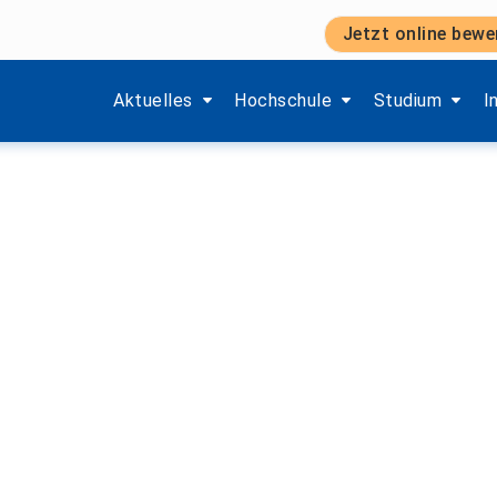
Jetzt online bewe
fbau einer Bewerbung
Zeige Menü-Unterpunkte von 'Aktuelles'.
Zeige Menü-Unterpunkte von 'H
Zeige Menü-Unt
Z
Aktuelles
Hochschule
Studium
I