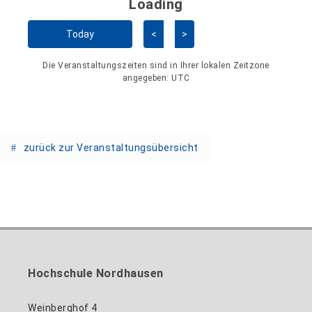
Loading - current view is 
Loading
Kalender überspringen
Today
<
>
Die Veranstaltungszeiten sind in Ihrer lokalen Zeitzone
angegeben:
UTC
zurück zur Veranstaltungsübersicht
Hochschule Nordhausen
Weinberghof 4