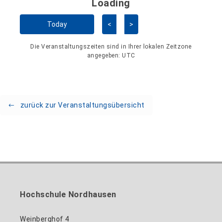
Loading - current view is 
Loading
Kalender überspringen
Today
<
>
Die Veranstaltungszeiten sind in Ihrer lokalen Zeitzone
angegeben:
UTC
zurück zur Veranstaltungsübersicht
Hochschule Nordhausen
Weinberghof 4