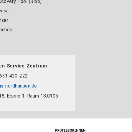
scovery Tool (Bibo)
nsa
rzer
nshop
en-Service-Zentrum
631 420-222
s-nordhausen.de
18, Ebene 1, Raum 18.0105