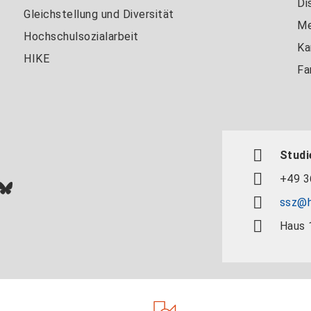
Di
Gleichstellung und Diversität
Me
Hochschulsozialarbeit
Ka
HIKE
Fa
Studi
+49 3
In
ok
uTube
Bluesky
ssz@h
Haus 