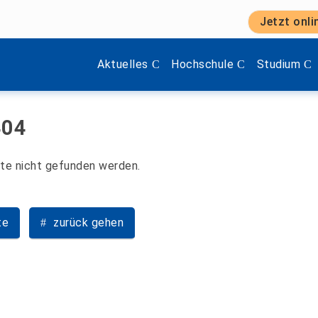
Jetzt onli
Zeige Menü-Unterpunkte von 'Aktuelles'.
Zeige Menü-Unterpunkte vo
Zeige Menü
Aktuelles
Hochschule
Studium
404
nte nicht gefunden werden.
te
zurück gehen