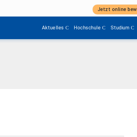
Jetzt online bew
Zeige Menü-Unterpunkte von 'Aktuelles'.
Zeige Menü-Unterpunkte vo
Zeige Menü
Aktuelles
Hochschule
Studium