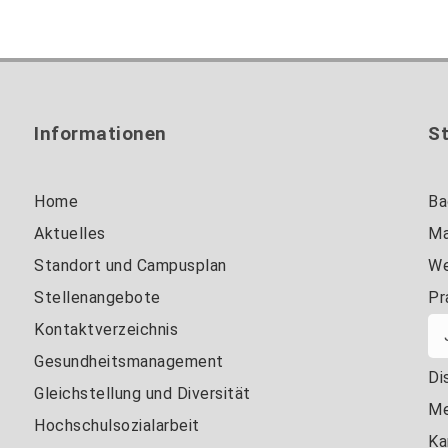
rgesehen. Die Studierenden sind 20 Wochen in
en ausschließlich zu den Reflexionstagen an die
Informationen
S
Home
Ba
Aktuelles
Ma
Standort und Campusplan
We
Stellenangebote
Pr
Kontaktverzeichnis
Gesundheitsmanagement
Di
Gleichstellung und Diversität
Me
Hochschulsozialarbeit
Ka