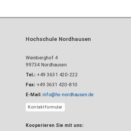
Im 4. Fachsemester ist eine Praxisphase vo
Vollzeit (40 Stunden) im Praktikum und komm
Hochschule.
Hochschule Nordhausen
Weinberghof 4
99734 Nordhausen
Tel.:
+49 3631 420-222
Fax:
+49 3631 420-810
E-Mail:
info@hs-nordhausen.de
Kontaktformular
Kooperieren Sie mit uns: