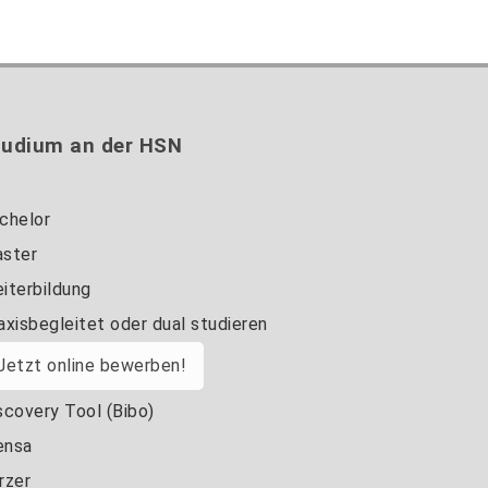
tudium an der HSN
chelor
ster
iterbildung
axisbegleitet oder dual studieren
Jetzt online bewerben!
scovery Tool (Bibo)
nsa
rzer