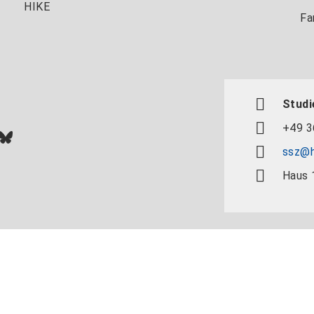
HIKE
Fa
Studi
+49 3
In
ok
uTube
Bluesky
ssz@h
Haus 