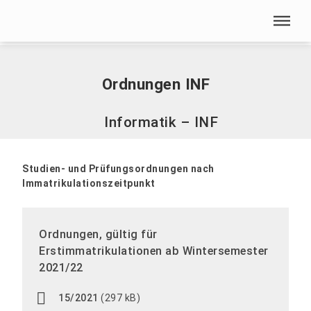
Menü überspringen
Home
|
Ordnungen INF
Menü überspringen
Ordnungen INF
Informatik – INF
Studien- und Prüfungsordnungen nach
Immatrikulationszeitpunkt
Ordnungen, gültig für
Erstimmatrikulationen ab Wintersemester
2021/22
15/2021
(297 kB)