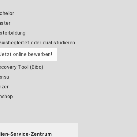
chelor
ster
iterbildung
axisbegleitet oder dual studieren
Jetzt online bewerben!
scovery Tool (Bibo)
nsa
rzer
nshop
dien-Service-Zentrum