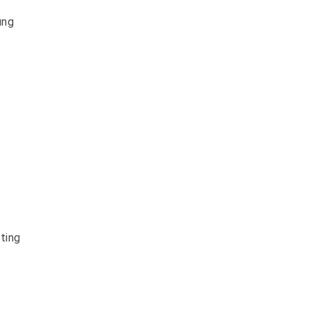
ung
ting