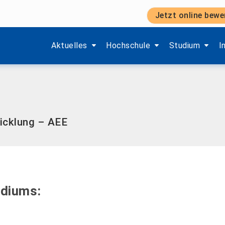
Jetzt online bewe
Zeige Menü-Unterpunkte von 'Aktuelles'.
Zeige Menü-Unterpunkte von 'H
Zeige Menü-Unt
Z
Aktuelles
Hochschule
Studium
I
icklung – AEE
udiums: