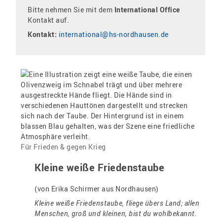
Kontakt:
studienkolleg@hs-nordhausen.de
Bitte nehmen Sie mit dem
International Office
Mein Sprachniveau entspricht
nicht
Deutsch C1.
Kontakt auf.
Online Sprachkurse im
Sprachenzentrum
Kontakt:
international@hs-nordhausen.de
Bitte kontaktiere das
Studien-Service-
Zentrum
.
Kontakt:
ssz@hs-nordhausen.de
Für Frieden & gegen Krieg
Kleine weiße Friedenstaube
(von Erika Schirmer aus Nordhausen)
Kleine weiße Friedenstaube, fliege übers Land; allen
Menschen, groß und kleinen, bist du wohlbekannt.