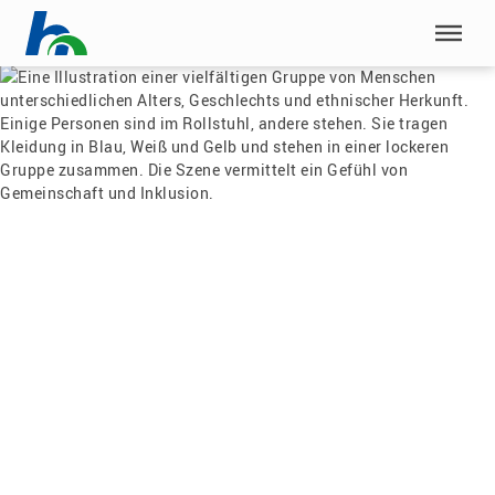
Menü überspringen
Home
|
Aktuelles
|
Solidarität mit der Ukraine
Menü überspringen