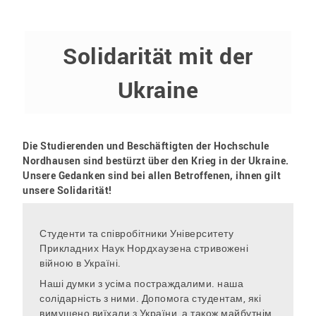
Solidarität mit der
Ukraine
Die Studierenden und Beschäftigten der Hochschule
Nordhausen sind bestürzt über den Krieg in der Ukraine.
Unsere Gedanken sind bei allen Betroffenen, ihnen gilt
unsere Solidarität!
Студенти та співробітники Університету
Прикладних Наук Нордхаузена стривожені
війною в Україні.
Наші думки з усіма постраждалими. наша
солідарність з ними. Допомога студентам, які
вимушено виїхали з України, а також майбутнім