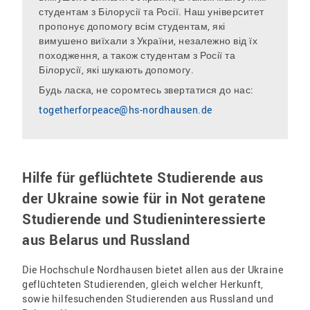
студентам з Білорусії та Росії. Наш університет
пропонує допомогу всім студентам, які
вимушено виїхали з України, незалежно від їх
походження, а також студентам з Росії та
Білорусії, які шукають допомогу.
Будь ласка, не соромтесь звертатися до нас:
togetherforpeace@hs-nordhausen.de
Hilfe für geflüchtete Studierende aus
der Ukraine sowie für in Not geratene
Studierende und Studieninteressierte
aus Belarus und Russland
Die Hochschule Nordhausen bietet allen aus der Ukraine
geflüchteten Studierenden, gleich welcher Herkunft,
sowie hilfesuchenden Studierenden aus Russland und