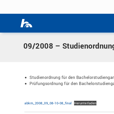
Menü überspringen
Home
|
Dokumente
|
09/2008 – Studienordnung für den Ba
Menü überspringen
09/2008 – Studienordnung
Studienordnung für den Bachelorstudiengan
Prüfungsordnung für den Bachelorstudieng
abkm_2008_09_08-10-08_final
Herunterladen