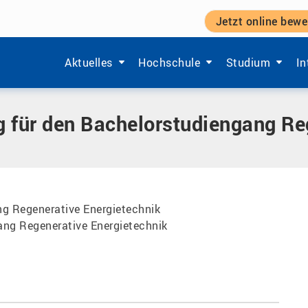
Jetzt online bewe
chelorstudiengang Regenerative Energietechnik
Zeige Menü-Unterpunkte von 'Aktuelles'.
Zeige Menü-Unterpunkte von 'Ho
Zeige Menü-Unt
Ze
Aktuelles
Hochschule
Studium
In
 für den Bachelorstudiengang Re
g Regenerative Energietechnik
ang Regenerative Energietechnik