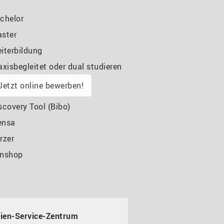
chelor
ster
iterbildung
axisbegleitet oder dual studieren
Jetzt online bewerben!
scovery Tool (Bibo)
ensa
rzer
nshop
ien-Service-Zentrum