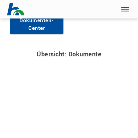
Menü überspringen
Zurück zum
Dokumenten-
Menü überspringen
Center
Übersicht:
Dokumente
Amtliche Bekanntmachung, Änderung,
Prüfungsordnung, Satzung, Studienordnung
Public Management – PuMa
08/2006