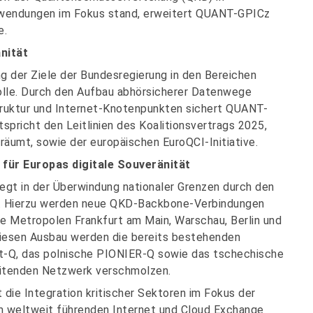
nwendungen im Fokus stand, erweitert QUANT-GPICz
e.
nität
g der Ziele der Bundesregierung in den Bereichen
olle. Durch den Aufbau abhörsicherer Datenwege
astruktur und Internet-Knotenpunkten sichert QUANT-
tspricht den Leitlinien des Koalitionsvertrags 2025,
inräumt, sowie der europäischen EuroQCI-Initiative.
für Europas digitale Souveränität
egt in der Überwindung nationaler Grenzen durch den
tur. Hierzu werden neue QKD-Backbone-Verbindungen
die Metropolen Frankfurt am Main, Warschau, Berlin und
diesen Ausbau werden die bereits bestehenden
t-Q, das polnische PIONIER-Q sowie das tschechische
eitenden Netzwerk verschmolzen.
t die Integration kritischer Sektoren im Fokus der
m weltweit führenden Internet und Cloud Exchange