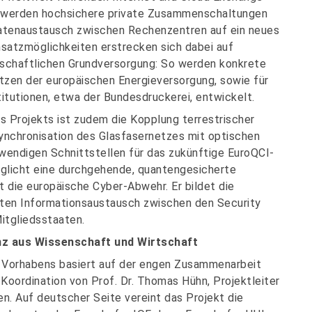
r werden hochsichere private Zusammenschaltungen
Datenaustausch zwischen Rechenzentren auf ein neues
nsatzmöglichkeiten erstrecken sich dabei auf
tschaftlichen Grundversorgung: So werden konkrete
zen der europäischen Energieversorgung, sowie für
titutionen, etwa der Bundesdruckerei, entwickelt.
s Projekts ist zudem die Kopplung terrestrischer
nchronisation des Glasfasernetzes mit optischen
endigen Schnittstellen für das zukünftige EuroQCI-
glicht eine durchgehende, quantengesicherte
 die europäische Cyber-Abwehr. Er bildet die
zten Informationsaustausch zwischen den Security
itgliedsstaaten.
nz aus Wissenschaft und Wirtschaft
 Vorhabens basiert auf der engen Zusammenarbeit
Koordination von Prof. Dr. Thomas Hühn, Projektleiter
n. Auf deutscher Seite vereint das Projekt die