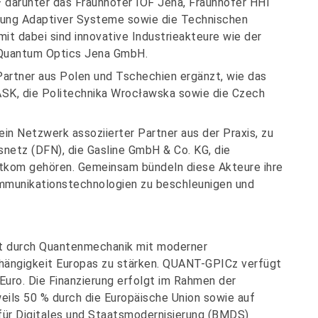
 darunter das Fraunhofer IOF Jena, Fraunhofer HHI
cklung Adaptiver Systeme sowie die Technischen
mit dabei sind innovative Industrieakteure wie der
 Quantum Optics Jena GmbH.
Partner aus Polen und Tschechien ergänzt, wie das
NASK, die Politechnika Wrocławska sowie die Czech
in Netzwerk assoziierter Partner aus der Praxis, zu
etz (DFN), die Gasline GmbH & Co. KG, die
tkom gehören. Gemeinsam bündeln diese Akteure ihre
mmunikationstechnologien zu beschleunigen und
eit durch Quantenmechanik mit moderner
hängigkeit Europas zu stärken. QUANT-GPICz verfügt
Euro. Die Finanzierung erfolgt im Rahmen der
weils 50 % durch die Europäische Union sowie auf
für Digitales und Staatsmodernisierung (BMDS)