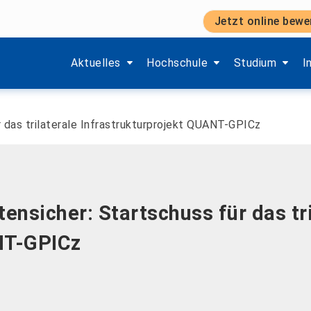
Jetzt online bewe
Zeige Menü-Unterpunkte von 'Aktuelles'.
Zeige Menü-Unterpunkte von 'H
Zeige Menü-Unt
Z
Aktuelles
Hochschule
Studium
I
r das trilaterale Infrastrukturprojekt QUANT-GPICz
ensicher: Startschuss für das tr
NT-GPICz