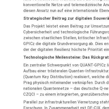
konventionelle Netze und telemedizinische A
diesen Ansatz nun auf eine internationale Eben
Strategischer Beitrag zur digitalen Souverä
Das Projekt leistet einen Beitrag zur Umsetzun
Cybersicherheit und technologische Führungsr
zwischen staatlichen Stellen, kritischer Infr
GPICz die digitale Grundversorgung ab. Dies en
der der digitalen Resilienz höchste Priorität e
Technologische Meilensteine: Das Rückgrat 
Ein zentraler Schwerpunkt von QUANT-GPICz li
Aufbau einer trilateralen Quanten-Infrastruk
(Quantum Key Distribution) realisiert, welche 
Prag physisch miteinander verknüpfen. Durch 
nationalen Quantennetze – das deutsche Q-ne
CZQCI – zu einem integrierten, grenzüberschr
Parallel zur infrastrukturellen Vernetzung steh
Forschung. In Zusammenarbeit mit DE-CIX, de