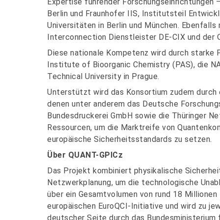
Expertise führender Forschungseinrichtungen –
Berlin und Fraunhofer IIS, Institutsteil Entwi
Universitäten in Berlin und München. Ebenfalls 
Interconnection Dienstleister DE-CIX und der
Diese nationale Kompetenz wird durch starke 
Institute of Bioorganic Chemistry (PAS), die 
Technical University in Prague.
Unterstützt wird das Konsortium zudem durch e
denen unter anderem das Deutsche Forschungsn
Bundesdruckerei GmbH sowie die Thüringer Ne
Ressourcen, um die Marktreife von Quantenko
europäische Sicherheitsstandards zu setzen.
Über QUANT-GPICz
Das Projekt kombiniert physikalische Sicherh
Netzwerkplanung, um die technologische Unab
über ein Gesamtvolumen von rund 18 Millionen 
europäischen EuroQCI-Initiative und wird zu je
deutscher Seite durch das Bundesministerium 