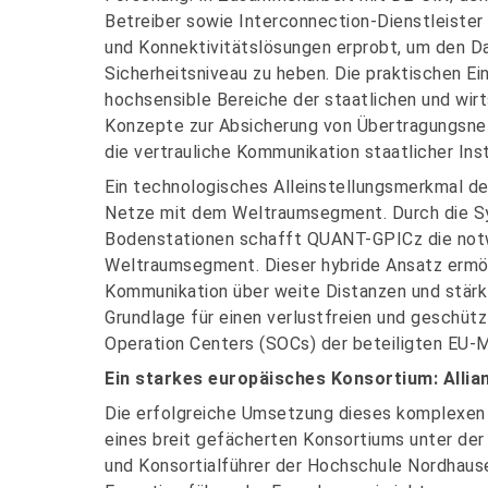
Betreiber sowie Interconnection-Dienstleiste
und Konnektivitätslösungen erprobt, um den 
Sicherheitsniveau zu heben. Die praktischen Ei
hochsensible Bereiche der staatlichen und wir
Konzepte zur Absicherung von Übertragungsnet
die vertrauliche Kommunikation staatlicher Ins
Ein technologisches Alleinstellungsmerkmal de
Netze mit dem Weltraumsegment. Durch die Sy
Bodenstationen schafft QUANT-GPICz die notw
Weltraumsegment. Dieser hybride Ansatz ermö
Kommunikation über weite Distanzen und stärkt
Grundlage für einen verlustfreien und geschüt
Operation Centers (SOCs) der beteiligten EU-M
Ein starkes europäisches Konsortium: Allia
Die erfolgreiche Umsetzung dieses komplexen
eines breit gefächerten Konsortiums unter der 
und Konsortialführer der Hochschule Nordhause