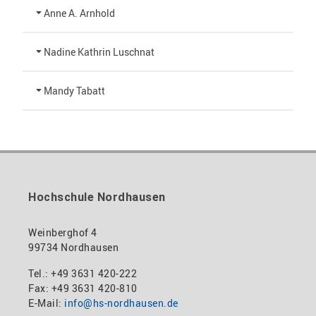
Anne A. Arnhold
Technische Mitarbeiterin
Nadine Kathrin Luschnat
+49 3631 420-151
Leiterin Hochschulmarketing
Mandy Tabatt
anne-ariane.arnhold@hs-nordhausen.de
Gebäude 12 (Erdgeschoss)
+49 3631 420-113
Inklusionsbeauftragte, Website-Administratorin
zum Profil
nadine-kathrin.luschnat@hs-nordhausen.de
/ Technische Leitung
Gebäude 12 (Erdgeschoss)
zum Profil
+49 3631 420-114
mandy.tabatt@hs-nordhausen.de
Hochschule Nordhausen
Gebäude 11, Raum 11.0101
zum Profil
Weinberghof 4
99734 Nordhausen
Tel.: +49 3631 420-222
Fax: +49 3631 420-810
E-Mail:
info@hs-nordhausen.de